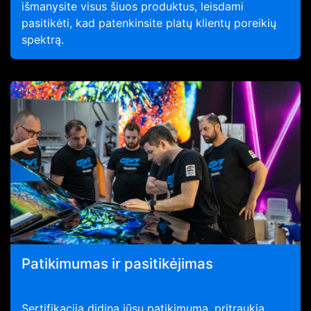
išmanysite visus šiuos produktus, leisdami
pasitikėti, kad patenkinsite platų klientų poreikių
spektrą.
Patikimumas ir pasitikėjimas
Sertifikacija didina jūsų patikimumą, pritraukia