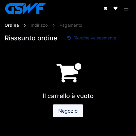
Passa al contenuto
Ordina
Indirizzo
Pagamento
Riassunto ordine
Riordina velocemente
Il carrello è vuoto
Negozio